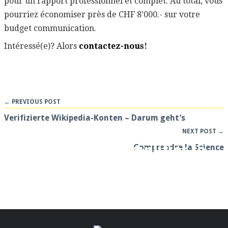
pour un rapport professionnel et complet. Au total, vous
pourriez économiser près de CHF 8’000.- sur votre
budget communication.
Intéressé(e)? Alors
contactez-nous
!
← PREVIOUS POST
Verifizierte Wikipedia-Konten – Darum geht’s
NEXT POST →
Comment se simplifier le
Comprendre la Science
rapport annuel (et que
mettre dedans)
-
RELATIONS PUBLIQUES